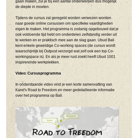
gaan maken, zul je bij een aantal onderwerpen dus mogelijk
de diepte in moeten.
Tijdens de cursus zal geregeld worden verwezen worden
naar goede online cursussen om specifieke vaardigheden
eigen te maken. Het programma is zodanig opgebouwd dat je
ook voldoende tijd hebt om onderdelen zelfstandig verder uit
te werken en er praktisch mee aan de slag gaan. Ubud Bali
kent enkele geweldige Co-working spaces (de cursus wordt
waarschijnlijk bij Outpost verzorgd wat zelf ook een top Co-
workingspace is). En als je meer rust zoekt heeft Ubud 1001
inspirerende werkplekken.
Video: Cursusprogramma
In onderstaande video vind je een korte samenvatting van
Karel's Road to Freedom en meer gedetailleerde informatie
over het programma op Bali.