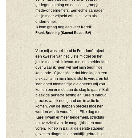
gedegen training en een klein groepje
mede-ondernemers. Een echte aanrader
als je meer vrijheid wil in je leven als
ondernemer.
Ik kom graag nog een keer Karel!"
Frank Bruining (Sacred Roads BV)
Voor mij was het 'road to Freedom' traject
een kwestie van het juiste middel op het
juiste moment. Ik kwam met een helder idee
over waar ik heen wil met mijn bedrijf de
komende 10 jaar. Maar dat idee lag op een
plek achter in mijn hoofd stof te vergaren tot
'een goed moment/tijd die opeens vrij zou
komen om er mee aan de slag te gaan'. Bali
bleek de perfecte setting en Karel's inhoud
precies wat ik nodig had om in actie te
komen. Wat de stappen precies moesten
worden wist ik vooraf niet. Elke dag met
Karel kwam er meer helderheid, structuur
en overzicht van de mogelijkheden naar
voren. Ik heb in Bali al de eerste stappen
gezet en dingen in de praktijk gebracht en