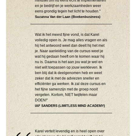
mindset om nu eens echt te implementeren
en je bedrijf en je werkzaamheden weer
eens grondig tegen het licht te houden."
Suzanna Van der Laan (Boekenbusiness)
Wat ik het meest fijne vond, is dat Karel
volledig open is. Je mag alles vragen en als
hij het antwoord weet dan deelt hij het met
je. Naar aanleiding van de cursus weet je
wat hij gedaan heeft om te komen waar hij
nu is. Daarna is het aan jou wat je wel en
niet wilt toepassen op jouw werkleven. Ik
ben blij dat ik deelgenomen heb en weet
zeker dat ik met de adviezen sneller en
efficiënter ga werken. Ik zal deze cursus en
het fijne samenzijn met de groep nooit
vergeten. Kortom, NIET twijfelen maar
DOEN!"
IAF SANDERS (LIMITLESS MIND ACADEMY)
Karel vertelt levendig en is heel open over