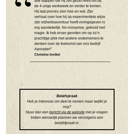
alle stappen die hij zelf gezet heeft om bij
de 4-urige werkweek en verder te komen.
Hij laat precies zien hoe en wat. Zijn
verhaal over hoe hij op experimentele wijze
zijn vrijheidsavontuur heeft vormgegeven is
erg aanstekelijk. No-nonsense, gekruid met
magie. Ik heb ervan genoten om op zo’n
prachtige plek met andere ondernemers te
denken over de toekomst van ons bedrijf.
Aanrader!"
Christine Innikel
Belafspraak
Heb je interesse om deel te nemen maar twijfel je
nog?
Stuur dan een
bericht via de website
met je vragen.
Indien wenselijk plannen we vervolgens een
belafsfpraak in.