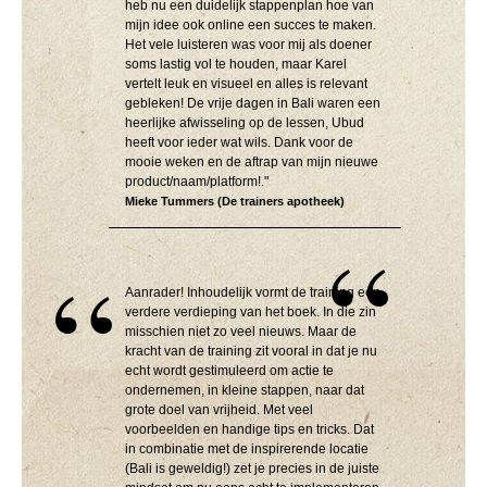
heb nu een duidelijk stappenplan hoe van
mijn idee ook online een succes te maken.
Het vele luisteren was voor mij als doener
soms lastig vol te houden, maar Karel
vertelt leuk en visueel en alles is relevant
gebleken! De vrije dagen in Bali waren een
heerlijke afwisseling op de lessen, Ubud
heeft voor ieder wat wils. Dank voor de
mooie weken en de aftrap van mijn nieuwe
product/naam/platform!."
Mieke Tummers (De trainers apotheek)
Aanrader! Inhoudelijk vormt de training een
verdere verdieping van het boek. In die zin
misschien niet zo veel nieuws. Maar de
kracht van de training zit vooral in dat je nu
echt wordt gestimuleerd om actie te
ondernemen, in kleine stappen, naar dat
grote doel van vrijheid. Met veel
voorbeelden en handige tips en tricks. Dat
in combinatie met de inspirerende locatie
(Bali is geweldig!) zet je precies in de juiste