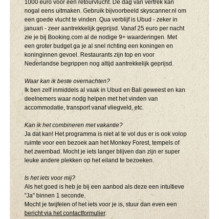
1000 euro voor een retourvlucht. De dag van vertrek kan
nogal eens uitmaken. Gebruik bijvoorbeeld skyscanner.nl om
een goede vlucht te vinden. Qua verblijf is Ubud - zeker in
januari - zeer aantrekkelijk geprijsd. Vanaf 25 euro per nacht
zie je bij Booking.com al de nodige 9+ waarderingen. Met
een groter budget ga je al snel richting een koningen en
koninginnen gevoel. Restaurants zijn top en voor
Nederlandse begrippen nog altijd aantrekkelijk geprijsd.
Waar kan ik beste overnachten?
Ik ben zelf inmiddels al vaak in Ubud en Bali geweest en kan
deelnemers waar nodg helpen met het vinden van
accommodatie, transport vanaf vliegveld, etc.
Kan ik het combineren met vakantie?
Ja dat kan! Het programma is niet al te vol dus er is ook volop
ruimte voor een bezoek aan het Monkey Forest, tempels of
het zwembad. Mocht je iets langer blijven dan zijn er super
leuke andere plekken op het eiland te bezoeken.
Is het iets voor mij?
Als het goed is heb je bij een aanbod als deze een intuïtieve
"Ja" binnen 1 seconde.
Mocht je twijfelen of het iets voor je is, s
tuur dan even een
bericht via het contactformulier
.