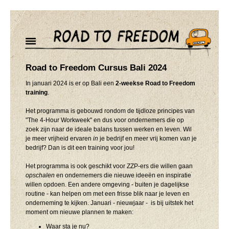
Road to Freedom Cursus Bali 2024
In januari 2024 is er op Bali een
2-weekse Road to Freedom
training
.
Het programma is gebouwd rondom de tijdloze principes van
"The 4-Hour Workweek" en dus voor ondernemers die op
zoek zijn naar de ideale balans tussen werken en leven. Wil
je meer vrijheid ervaren
in
je bedrijf en meer vrij komen
van
je
bedrijf? Dan is dit een training voor jou!
Het programma is ook geschikt voor ZZP-ers die willen gaan
opschalen
en ondernemers die nieuwe ideeën en inspiratie
willen opdoen. Een andere omgeving - buiten je dagelijkse
routine - kan helpen om met een frisse blik naar je leven en
onderneming te kijken. Januari - nieuwjaar - is bij uitstek het
moment om nieuwe plannen te maken:
Waar sta je nu?