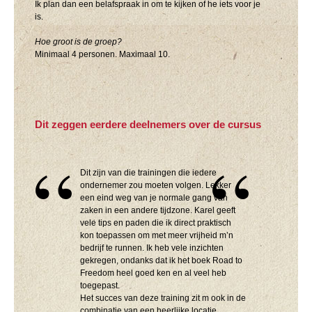
Ik plan dan een belafspraak in om te kijken of he iets voor je
is.
Hoe groot is de groep?
Minimaal 4 personen. Maximaal 10.
Dit zeggen eerdere deelnemers over de cursus
Dit zijn van die trainingen die iedere
ondernemer zou moeten volgen. Lekker
een eind weg van je normale gang van
zaken in een andere tijdzone. Karel geeft
vele tips en paden die ik direct praktisch
kon toepassen om met meer vrijheid m’n
bedrijf te runnen. Ik heb vele inzichten
gekregen, ondanks dat ik het boek Road to
Freedom heel goed ken en al veel heb
toegepast.
Het succes van deze training zit m ook in de
combinatie van een heerlijke locatie,